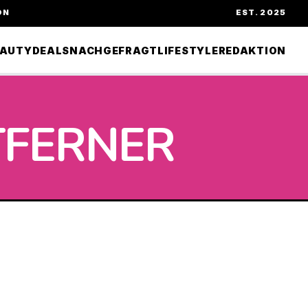
ON
EST. 2025
EAUTY
DEALS
NACHGEFRAGT
LIFESTYLE
REDAKTION
TFERNER