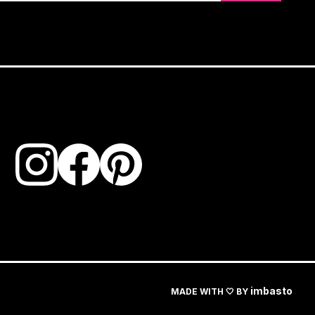
imbasto
MADE WITH 🤍 BY