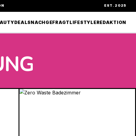
ON
EST. 2025
EAUTY
DEALS
NACHGEFRAGT
LIFESTYLE
REDAKTION
UNG