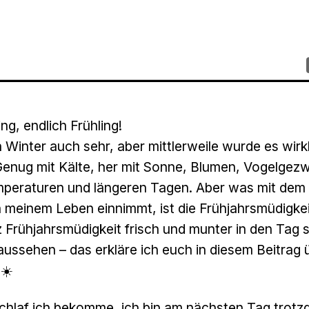
ing, endlich Frühling!
n Winter auch sehr, aber mittlerweile wurde es wirkl
Genug mit Kälte, her mit Sonne, Blumen, Vogelgezw
eraturen und längeren Tagen. Aber was mit dem 
n meinem Leben einnimmt, ist die Frühjahrsmüdigkei
z Frühjahrsmüdigkeit frisch und munter in den Tag 
ussehen – das erkläre ich euch in diesem Beitrag 
☀️
 Schlaf ich bekomme, ich bin am nächsten Tag trot