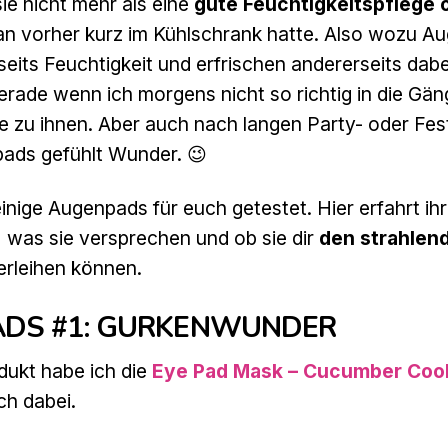
ie nicht mehr als eine
gute Feuchtigkeitspflege 
an vorher kurz im Kühlschrank hatte. Also wozu A
eits Feuchtigkeit und erfrischen andererseits dab
erade wenn ich morgens nicht so richtig in die G
ne zu ihnen. Aber auch nach langen Party- oder Fes
ads gefühlt Wunder. 😉
inige Augenpads für euch getestet. Hier erfahrt ih
, was sie versprechen und ob sie dir
den strahlen
rleihen können.
DS #1: GURKENWUNDER
dukt habe ich die
Eye Pad Mask – Cucumber Cool
ch dabei.