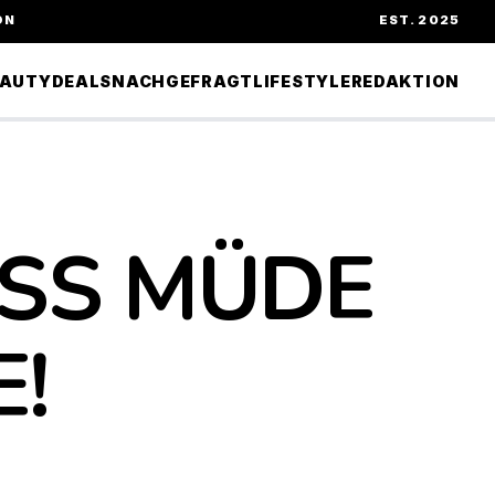
ON
EST. 2025
EAUTY
DEALS
NACHGEFRAGT
LIFESTYLE
REDAKTION
SS MÜDE
E!