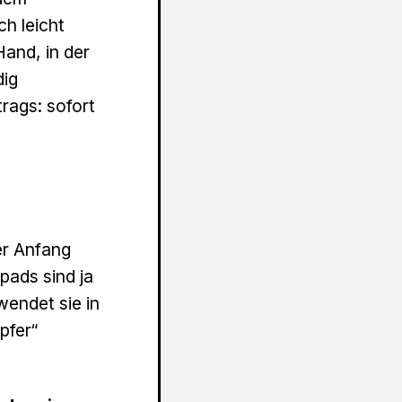
h leicht
and, in der
dig
rags: sofort
er Anfang
npads sind ja
wendet sie in
pfer“