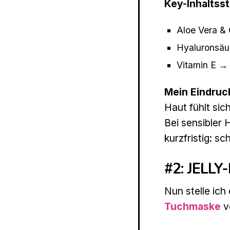
Key-Inhaltsst
Aloe Vera &
Hyaluronsäur
Vitamin E → 
Mein Eindruc
Haut fühlt sic
Bei sensibler 
kurzfristig: s
#2: JELLY
Nun stelle ich
Tuchmaske
v