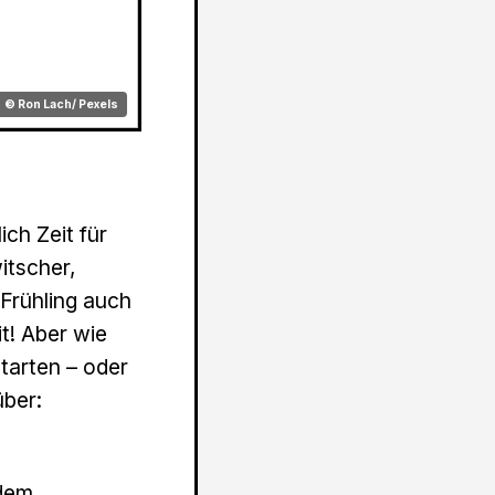
© Ron Lach/ Pexels
ich Zeit für
itscher,
Frühling auch
t! Aber wie
starten – oder
über:
zdem