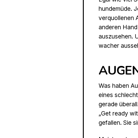
hundemüde. Jed
verquollenen A
anderen Hand 
auszusehen. U
wacher ausse
AUGEN
Was haben Aug
eines schlecht
gerade überall
„Get ready wi
gefallen. Sie 