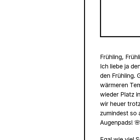
Frühling, Frühl
Ich liebe ja de
den Frühling. 
wärmeren Temp
wieder Platz i
wir heuer trot
zumindest so a
Augenpads! 🌸
Egal wie viel