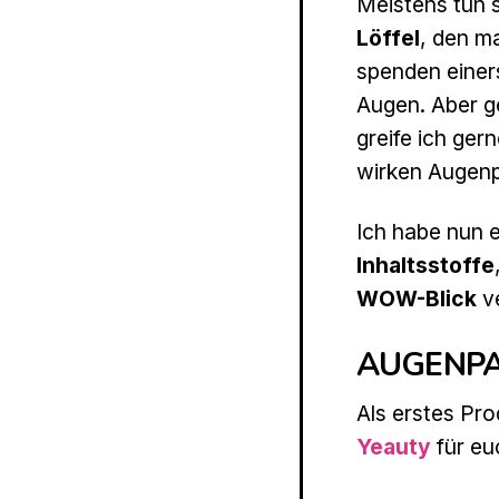
Meistens tun s
Löffel
, den m
spenden einers
Augen. Aber g
greife ich ger
wirken Augenp
Ich habe nun e
Inhaltsstoffe
WOW-Blick
ve
AUGENPA
Als erstes Pro
Yeauty
für eu