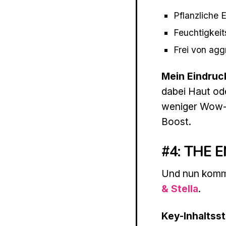
Pflanzliche 
Feuchtigkei
Frei von agg
Mein Eindruc
dabei Haut ode
weniger Wow-Ef
Boost.
#4: THE 
Und nun komm
& Stella
.
Key-Inhaltsst