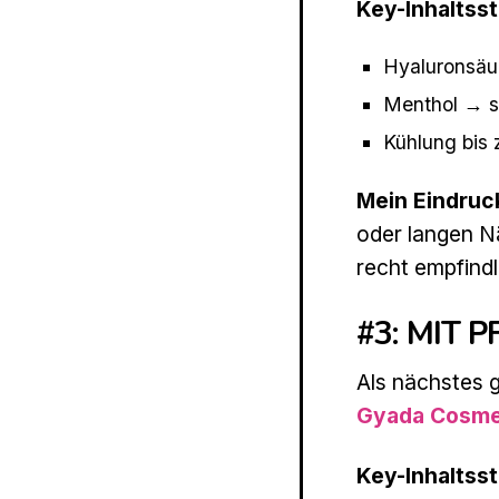
Key-Inhaltss
Hyaluronsäu
Menthol → so
Kühlung bis
Mein Eindruc
oder langen 
recht empfind
#3: MIT 
Als nächstes g
Gyada Cosme
Key-Inhaltsst