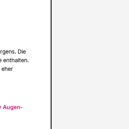
rgens. Die
e enthalten.
m eher
ly Augen-