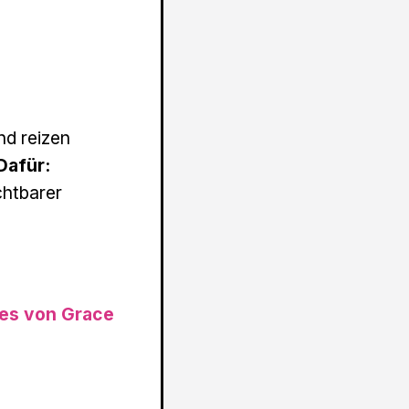
nd reizen
Dafür:
chtbarer
yes von Grace