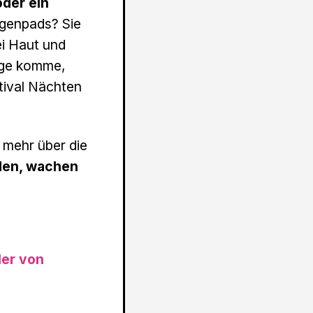
oder ein
ugenpads? Sie
ei Haut und
änge komme,
tival Nächten
r mehr über die
den, wachen
er von