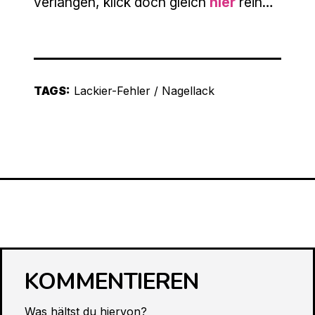
verlangen, klick doch gleich
hier
rein…
TAGS:
Lackier-Fehler
/
Nagellack
KOMMENTIEREN
Was hältst du hiervon?